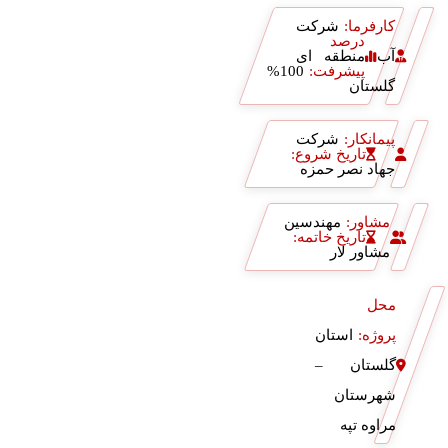
کارفرما:
شرکت
درصد
آب منطقه ای
پیشرفت:
100%
گلستان
پیمانکار:
شرکت
تاریخ شروع:
جهاد نصر حمزه
مشاور:
مهندسین
تاریخ خاتمه:
مشاور لار
محل
پروژه:
استان
گلستان –
شهرستان
مراوه تپه