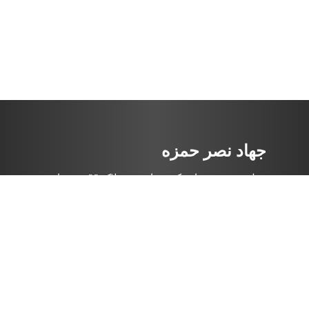
جهاد نصر حمزه
مطهری . میرعماد . کوچه یازدهم . پلاک 23 .
جهاد
آدرس:
شرکت
نصرحمزه
شماره تماس:
02188734781
لینک ها مفید
خانه
درباره ما
پروژه ها
تماس با ما
مرکز دانلود